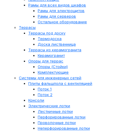
Рамы для всех видов шкафов
Рамы для электрощитов
Рамы для серверов
Остальное оборудование
Террасы
Террасы под доску
Термодоска
Доска лиственница
Террасы из керамогранита
Керамогранит
Опоры для террас
Опоры (Стойки)
Комплектующие
Системы для инженерных сетей
Плиты фальшпола с вентиляцией
Поток 1
Поток 2
Консоли
Электрические лотки
Лестничные лотки
Перфорированные лотки
Проволочные лотки
Неперфорированные лотки