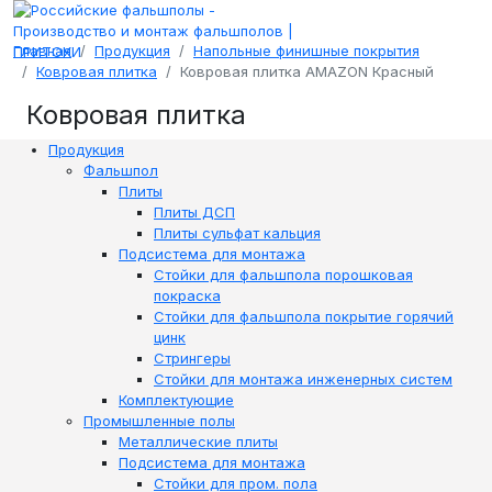
Главная
Продукция
Напольные финишные покрытия
Ковровая плитка
Ковровая плитка AMAZON Красный
Ковровая плитка
Продукция
Фальшпол
Плиты
Плиты ДСП
Плиты сульфат кальция
Подсистема для монтажа
Стойки для фальшпола порошковая
покраска
Стойки для фальшпола покрытие горячий
цинк
Стрингеры
Стойки для монтажа инженерных систем
Комплектующие
Промышленные полы
Металлические плиты
Подсистема для монтажа
Стойки для пром. пола