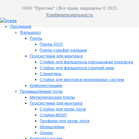
ООО "Притоки" | Все права защищены © 2025
Конфиденциальность
Продукция
Фальшпол
Плиты
Плиты ДСП
Плиты сульфат кальция
Подсистема для монтажа
Стойки для фальшпола порошковая покраска
Стойки для фальшпола горячий цинк
Стрингеры
Стойки для монтажа инженерных систем
Комплектующие
Промышленные полы
Металлические плиты
Подсистема для монтажа
Стойки для пром. пола
Стойки М20П
Профили для пром. пола
Кронштейны
Опоры
Комплектующие