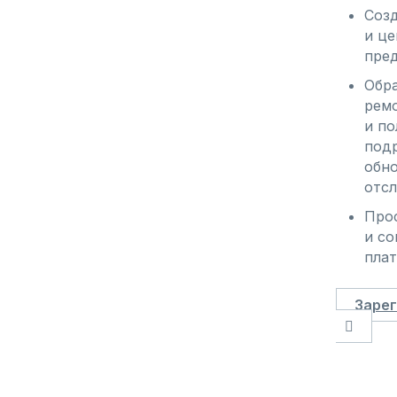
Созд
и це
пре
Обра
ремо
и по
подр
обно
отс
Прос
и со
пла
Заре