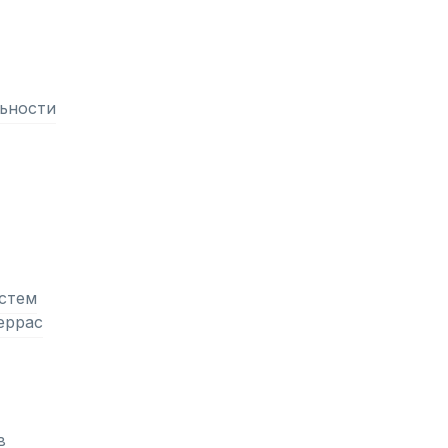
ьности
стем
еррас
в