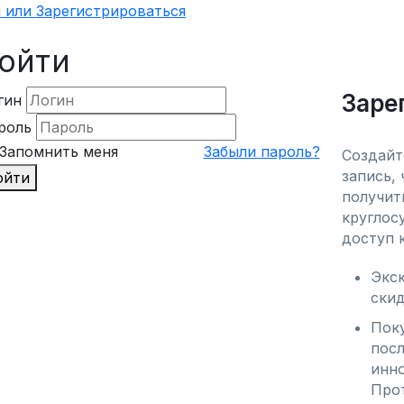
 или Зарегистрироваться
ойти
Заре
гин
роль
Запомнить меня
Забыли пароль?
Создайт
запись, 
ойти
получить
круглос
доступ к
Экс
скид
Поку
посл
инно
Про