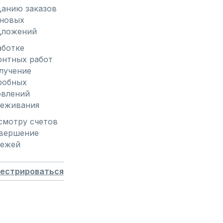
анию заказов 
новых 
дложений
ботке 
нтных работ 
лучение 
обных 
влений 
леживания
мотру счетов 
вершение 
тежей
гестрироваться