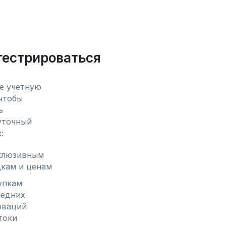
гестрироваться
е учетную 
чтобы 
 
уточный 
:
клюзивным 
кам и ценам
пкам 
едних 
ваций 
токи