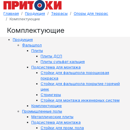
Главная
Продукция
Террасы
Опоры для террас
Комплектующие
Комплектующие
Продукция
Фальшпол
Плиты
Плиты ДСП
Плиты сульфат кальция
Подсистема для монтажа
Стойки для фальшпола порошковая
покраска
Стойки для фальшпола покрытие горячий
цинк
Стрингеры
Стойки для монтажа инженерных систем
Комплектующие
Промышленные полы
Металлические плиты
Подсистема для монтажа
Стойки для пром. пола